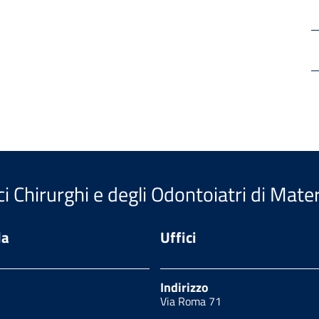
i Chirurghi e degli Odontoiatri di Mate
da
Uffici
Indirizzo
Via Roma 71