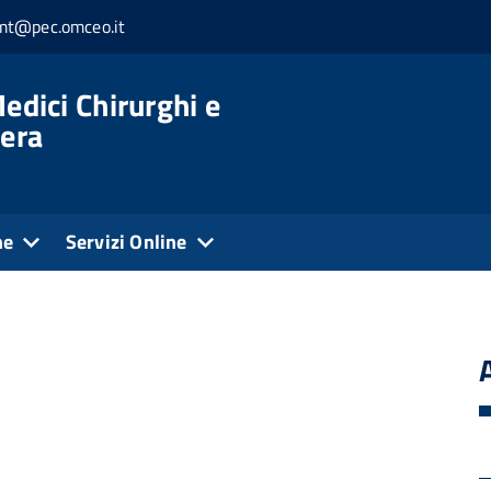
.mt@pec.omceo.it
edici Chirurghi e
tera
ne
Servizi Online