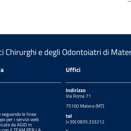
i Chirurghi e degli Odontoiatri di Mate
da
Uffici
Indirizzo
Via Roma 71
75100 Matera (MT)
o seguendo le linee
tel
ppo per i servizi web
(+39) 0835.333212
licate da AGID in
e con il TEAM PER LA