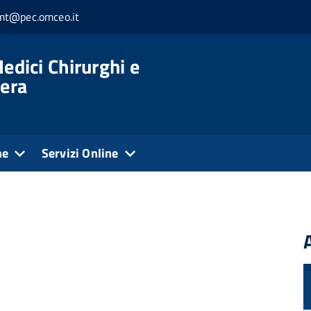
.mt@pec.omceo.it
edici Chirurghi e
tera
ne
Servizi Online