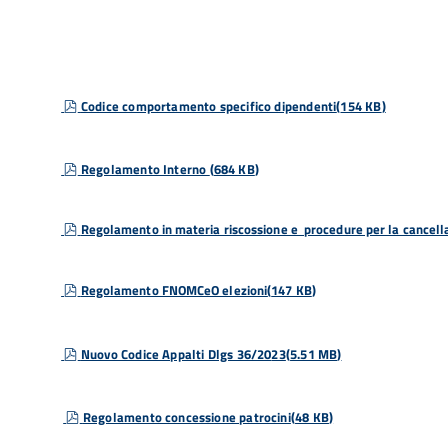
pdf
Codice comportamento specifico dipendenti
(
154 KB
)
pdf
Regolamento Interno
(
684 KB
)
pdf
Regolamento in materia riscossione e procedure per la cancella
pdf
Regolamento FNOMCeO elezioni
(
147 KB
)
pdf
Nuovo Codice Appalti Dlgs 36/20
23
(
5.51 MB
)
pdf
Regolamento concessione patrocini
(
48 KB
)