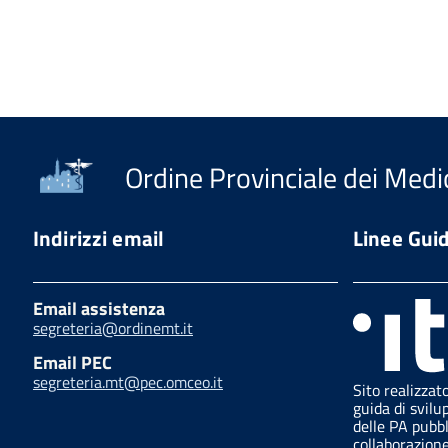
Ordine Provinciale dei Medic
Indirizzi email
Linee Gui
Email assistenza
segreteria@ordinemt.it
Email PEC
segreteria.mt@pec.omceo.it
Sito realizzat
guida di svilu
delle PA pubb
collaborazion